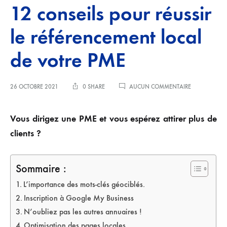
12 conseils pour réussir
le référencement local
de votre PME
SUR
26 OCTOBRE 2021
0 SHARE
AUCUN COMMENTAIRE
12
CONSEILS
POUR
Vous dirigez une PME et vous espérez attirer plus de
RÉUSSIR
clients ?
LE
RÉFÉRENCEM
LOCAL
DE
Sommaire :
VOTRE
PME
L’importance des mots-clés géociblés.
Inscription à Google My Business
N’oubliez pas les autres annuaires !
Optimisation des pages locales.