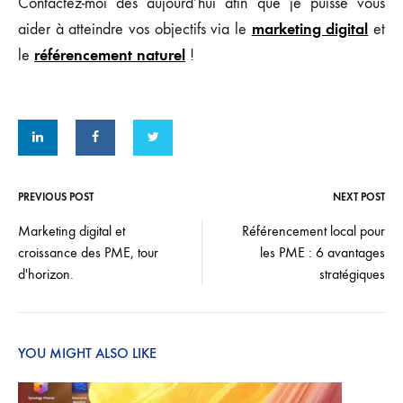
Contactez-moi dès aujourd’hui afin que je puisse vous
marketing digital
aider à atteindre vos objectifs via le
et
référencement naturel
le
!
PREVIOUS POST
NEXT POST
Post
Marketing digital et
Référencement local pour
croissance des PME, tour
les PME : 6 avantages
navigation
d'horizon.
stratégiques
YOU MIGHT ALSO LIKE