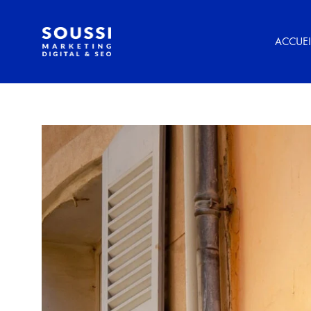
ACCUEI
Amine
Expert
SOUSSI
IA
&
Marketing
digital
à
Avignon