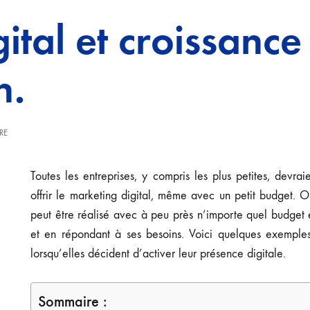
ital et croissanc
n.
SUR
RE
MARKETING
DIGITAL
ET
Toutes les entreprises, y compris les plus petites, devrai
CROISSANCE
offrir le marketing digital, même avec un petit budget. On
DES
PME,
peut être réalisé avec à peu près n’importe quel budget 
TOUR
D’HORIZON.
et en répondant à ses besoins. Voici quelques exemples
lorsqu’elles décident d’activer leur présence digitale.
Sommaire :