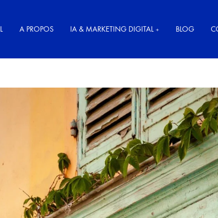
L
A PROPOS
IA & MARKETING DIGITAL
BLOG
C
+