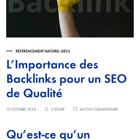
RÉFÉRENCEMENT NATUREL (SEO)
L’Importance des
Backlinks pour un SEO
de Qualité
SUR
19 OCTOBRE 2024
0 SHARE
AUCUN COMMENTAIRE
L’IMPORTANC
DES
BACKLINKS
Qu’est-ce qu’un
POUR
UN