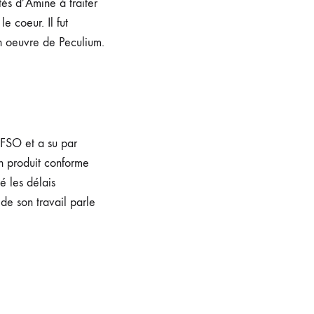
tés d’Amine à traiter
le coeur. Il fut
n oeuvre de Peculium.
IFSO et a su par
un produit conforme
é les délais
de son travail parle