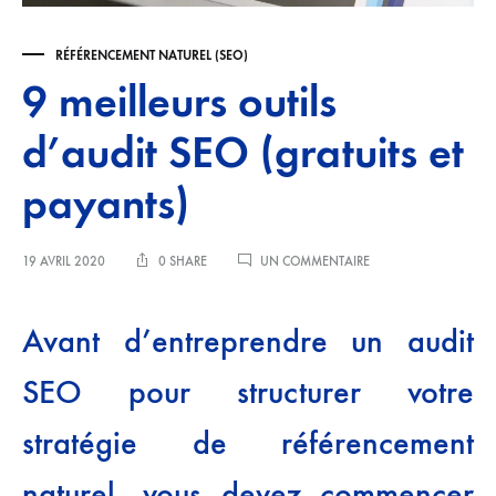
RÉFÉRENCEMENT NATUREL (SEO)
9 meilleurs outils
d’audit SEO (gratuits et
payants)
SUR
19 AVRIL 2020
0 SHARE
UN COMMENTAIRE
9
MEILLEURS
OUTILS
Avant d’entreprendre un audit
D’AUDIT
SEO
SEO pour structurer votre
(GRATUITS
ET
PAYANTS)
stratégie de référencement
naturel, vous devez commencer